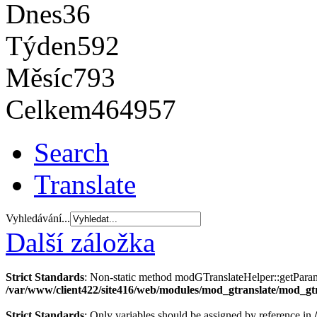
Dnes
36
Týden
592
Měsíc
793
Celkem
464957
Search
Translate
Vyhledávání...
Další záložka
Strict Standards
: Non-static method modGTranslateHelper::getParams(
/var/www/client422/site416/web/modules/mod_gtranslate/mod_gt
Strict Standards
: Only variables should be assigned by reference in