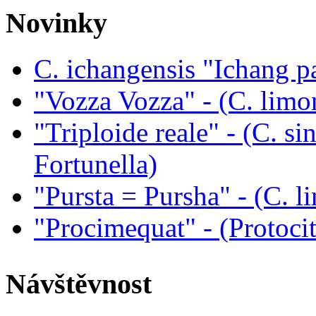
Novinky
C. ichangensis "Ichang p
"Vozza Vozza" - (C. limo
"Triploide reale" - (C. sin
Fortunella)
"Pursta = Pursha" - (C. li
"Procimequat" - (Protoci
Návštěvnost