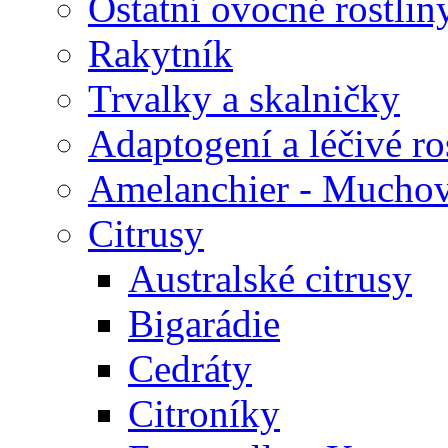
Ostatní ovocné rostlin
Rakytník
Trvalky a skalničky
Adaptogení a léčivé ro
Amelanchier - Mucho
Citrusy
Australské citrusy
Bigarádie
Cedráty
Citroníky