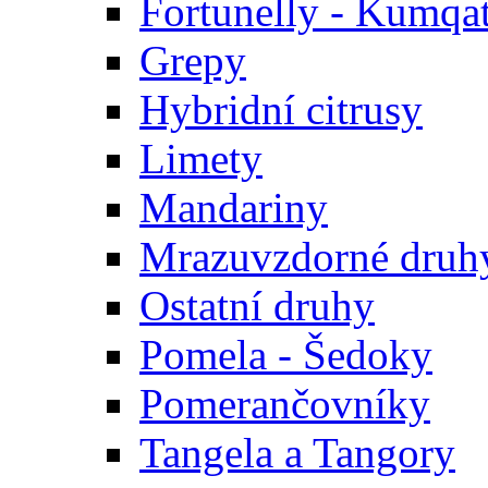
Fortunelly - Kumqa
Grepy
Hybridní citrusy
Limety
Mandariny
Mrazuvzdorné druhy
Ostatní druhy
Pomela - Šedoky
Pomerančovníky
Tangela a Tangory