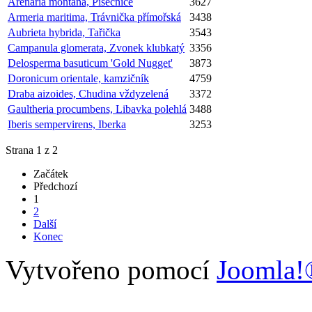
Arenaria montana, Písečnice
3627
Armeria maritima, Trávnička přímořská
3438
Aubrieta hybrida, Tařička
3543
Campanula glomerata, Zvonek klubkatý
3356
Delosperma basuticum 'Gold Nugget'
3873
Doronicum orientale, kamzičník
4759
Draba aizoides, Chudina vždyzelená
3372
Gaultheria procumbens, Libavka polehlá
3488
Iberis sempervirens, Iberka
3253
Strana 1 z 2
Začátek
Předchozí
1
2
Další
Konec
Vytvořeno pomocí
Joomla!