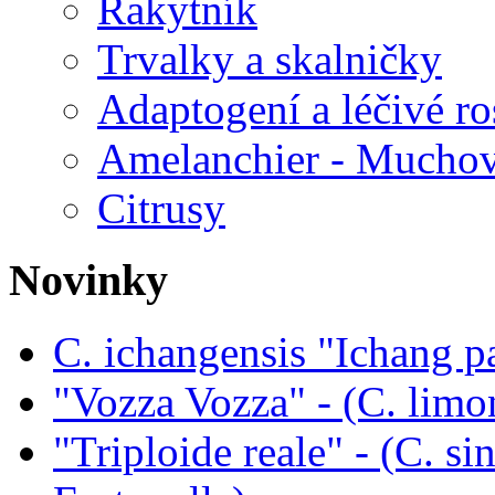
Rakytník
Trvalky a skalničky
Adaptogení a léčivé ro
Amelanchier - Mucho
Citrusy
Novinky
C. ichangensis "Ichang p
"Vozza Vozza" - (C. limo
"Triploide reale" - (C. sin