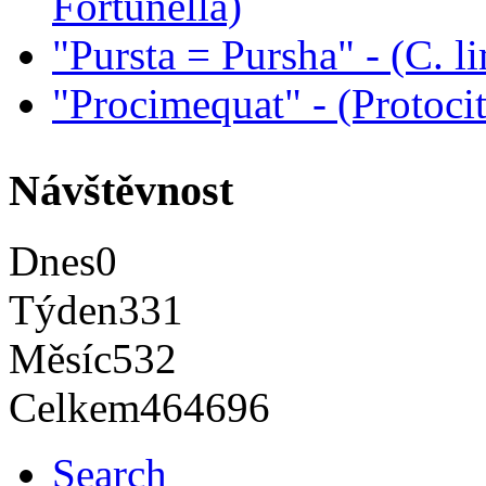
Fortunella)
"Pursta = Pursha" - (C. li
"Procimequat" - (Protoci
Návštěvnost
Dnes
0
Týden
331
Měsíc
532
Celkem
464696
Search