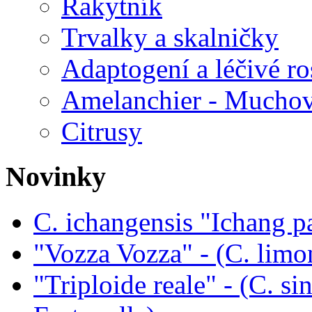
Rakytník
Trvalky a skalničky
Adaptogení a léčivé ro
Amelanchier - Mucho
Citrusy
Novinky
C. ichangensis "Ichang p
"Vozza Vozza" - (C. limo
"Triploide reale" - (C. sin