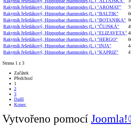
Rakytník řešetlákový, Hippophae rhamnoides (L.) "ALTAJSKÁ"
1
Rakytník řešetlákový, Hippophae rhamnoides (L.) "AROMAT"
7
Rakytník řešetlákový, Hippophae rhamnoides (L.) "BALTIK"
6
Rakytník řešetlákový, Hippophae rhamnoides (L.) "BOTANIKA"
9
Rakytník řešetlákový, Hippophae rhamnoides (L.) "ČUJSKÁ"
4
Rakytník řešetlákový, Hippophae rhamnoides (L.) "ELIZAVETA"
4
Rakytník řešetlákový, Hippophae rhamnoides (L.) "HERGO"
6
Rakytník řešetlákový, Hippophae rhamnoides (L.) "INJA"
4
Rakytník řešetlákový, Hippophae rhamnoides (L.) "KAPRIZ"
4
Strana 1 z 3
Začátek
Předchozí
1
2
3
Další
Konec
Vytvořeno pomocí
Joomla!