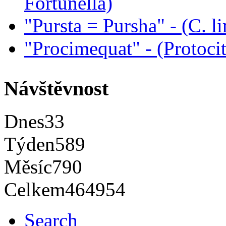
Fortunella)
"Pursta = Pursha" - (C. li
"Procimequat" - (Protoci
Návštěvnost
Dnes
33
Týden
589
Měsíc
790
Celkem
464954
Search