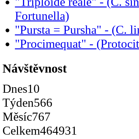
"Triploide reale" - (C. sin
Fortunella)
"Pursta = Pursha" - (C. li
"Procimequat" - (Protoci
Návštěvnost
Dnes
10
Týden
566
Měsíc
767
Celkem
464931