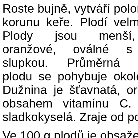
Roste bujně, vytváří polo
korunu keře. Plodí velm
Plody jsou menší,
oranžové, oválné s
slupkou. Průměrná 
plodu se pohybuje okol
Dužnina je šťavnatá, 
obsahem vitamínu C.
sladkokyselá. Zraje od p
Ve 100 g plodů je obsaž