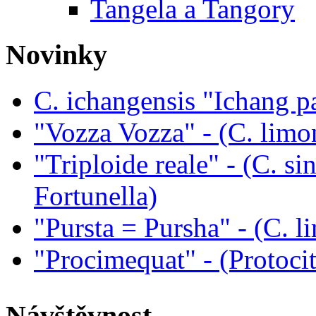
Tangela a Tangory
Novinky
C. ichangensis "Ichang p
"Vozza Vozza" - (C. limo
"Triploide reale" - (C. sin
Fortunella)
"Pursta = Pursha" - (C. li
"Procimequat" - (Protoci
Návštěvnost