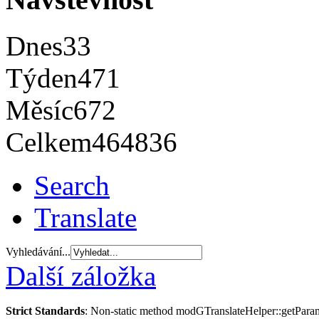
Dnes
33
Týden
471
Měsíc
672
Celkem
464836
Search
Translate
Vyhledávání...
Další záložka
Strict Standards
: Non-static method modGTranslateHelper::getParams(