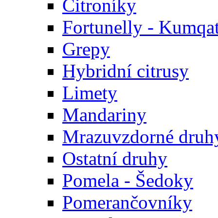
Citroníky
Fortunelly - Kumqa
Grepy
Hybridní citrusy
Limety
Mandariny
Mrazuvzdorné druhy
Ostatní druhy
Pomela - Šedoky
Pomerančovníky