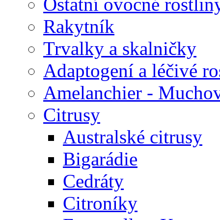
Ostatní ovocné rostlin
Rakytník
Trvalky a skalničky
Adaptogení a léčivé ro
Amelanchier - Mucho
Citrusy
Australské citrusy
Bigarádie
Cedráty
Citroníky