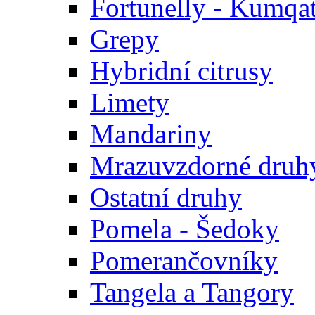
Fortunelly - Kumqa
Grepy
Hybridní citrusy
Limety
Mandariny
Mrazuvzdorné druhy
Ostatní druhy
Pomela - Šedoky
Pomerančovníky
Tangela a Tangory