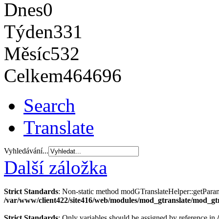
Dnes
0
Týden
331
Měsíc
532
Celkem
464696
Search
Translate
Vyhledávání...
Další záložka
Strict Standards
: Non-static method modGTranslateHelper::getParams(
/var/www/client422/site416/web/modules/mod_gtranslate/mod_gt
Strict Standards
: Only variables should be assigned by reference in