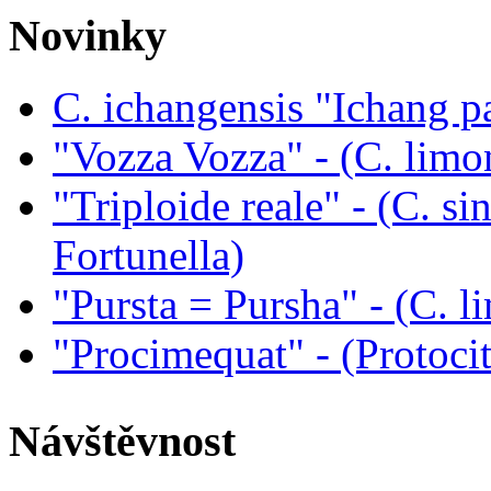
Novinky
C. ichangensis "Ichang p
"Vozza Vozza" - (C. limo
"Triploide reale" - (C. sin
Fortunella)
"Pursta = Pursha" - (C. li
"Procimequat" - (Protoci
Návštěvnost