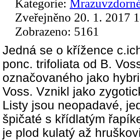
Kategorie:
Mrazuvzdorné
Zveřejněno 20. 1. 2017 
Zobrazeno: 5161
Jedná se o křížence c.ic
ponc. trifoliata od B. Vos
označovaného jako hybrid
Voss. Vznikl jako zygoti
Listy jsou neopadavé, je
špičaté s křídlatým řapík
je plod kulatý až hruškov