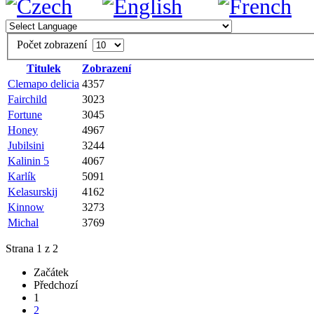
Počet zobrazení
Titulek
Zobrazení
Clemapo delicia
4357
Fairchild
3023
Fortune
3045
Honey
4967
Jubilsini
3244
Kalinin 5
4067
Karlík
5091
Kelasurskij
4162
Kinnow
3273
Michal
3769
Strana 1 z 2
Začátek
Předchozí
1
2