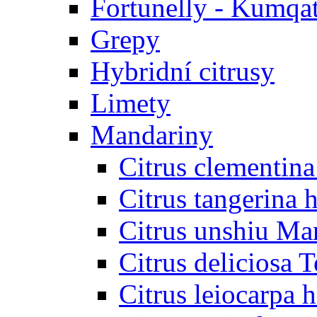
Fortunelly - Kumqa
Grepy
Hybridní citrusy
Limety
Mandariny
Citrus clementina
Citrus tangerina h
Citrus unshiu Ma
Citrus deliciosa T
Citrus leiocarpa h