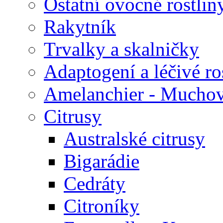
Ostatní ovocné rostlin
Rakytník
Trvalky a skalničky
Adaptogení a léčivé ro
Amelanchier - Mucho
Citrusy
Australské citrusy
Bigarádie
Cedráty
Citroníky