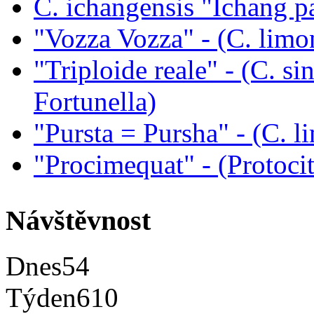
C. ichangensis "Ichang p
"Vozza Vozza" - (C. limo
"Triploide reale" - (C. sin
Fortunella)
"Pursta = Pursha" - (C. li
"Procimequat" - (Protoci
Návštěvnost
Dnes
54
Týden
610