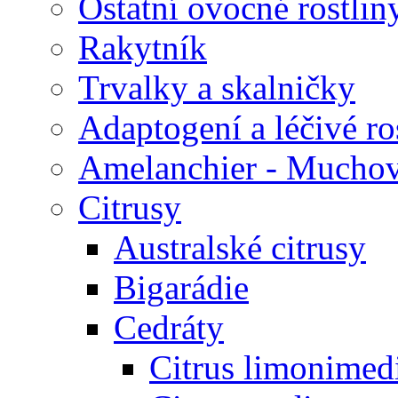
Ostatní ovocné rostlin
Rakytník
Trvalky a skalničky
Adaptogení a léčivé ro
Amelanchier - Mucho
Citrusy
Australské citrusy
Bigarádie
Cedráty
Citrus limonimed