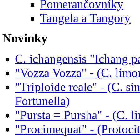
Pomerančovníky
Tangela a Tangory
Novinky
C. ichangensis "Ichang p
"Vozza Vozza" - (C. limo
"Triploide reale" - (C. sin
Fortunella)
"Pursta = Pursha" - (C. li
"Procimequat" - (Protoci