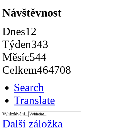
Návštěvnost
Dnes
12
Týden
343
Měsíc
544
Celkem
464708
Search
Translate
Vyhledávání...
Další záložka