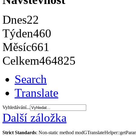
Dnes
22
Týden
460
Měsíc
661
Celkem
464825
Search
Translate
Vyhledávání...
Další záložka
Strict Standards
: Non-static method modGTranslateHelper::getParams(