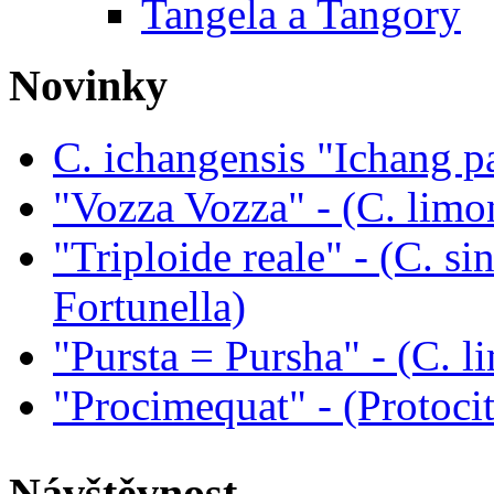
Tangela a Tangory
Novinky
C. ichangensis "Ichang p
"Vozza Vozza" - (C. limo
"Triploide reale" - (C. sin
Fortunella)
"Pursta = Pursha" - (C. li
"Procimequat" - (Protoci
Návštěvnost