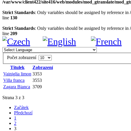
/var/www/client422/site416/web/modules/mod_gtranslate/mod_gt
Strict Standards
: Only variables should be assigned by reference in
line
130
Strict Standards
: Only variables should be assigned by reference in
line
209
Počet zobrazení
Titulek
Zobrazení
Vainiglia limon
3353
Villa franca
3553
Zagara Bianca
3709
Strana 3 z 3
Začátek
Předchozí
1
2
3