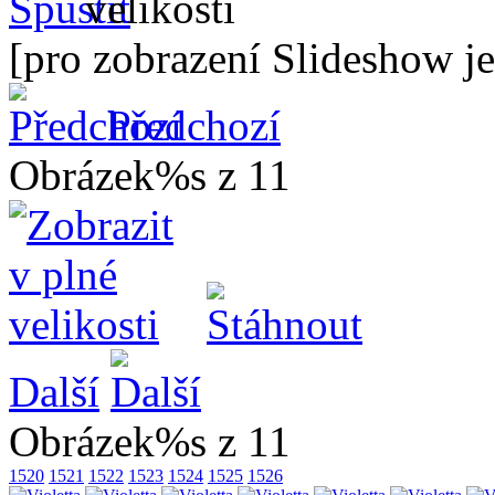
[pro zobrazení Slideshow je
Předchozí
Obrázek%s z 11
Další
Obrázek%s z 11
1520
1521
1522
1523
1524
1525
1526