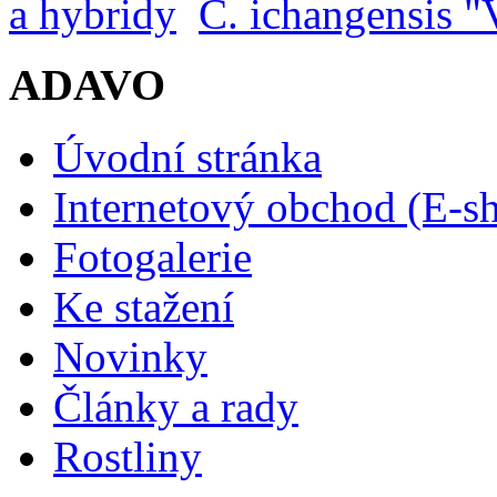
a hybridy
C. ichangensis "V
ADAVO
Úvodní stránka
Internetový obchod (E-s
Fotogalerie
Ke stažení
Novinky
Články a rady
Rostliny