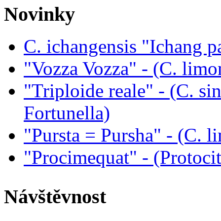
Novinky
C. ichangensis "Ichang p
"Vozza Vozza" - (C. limo
"Triploide reale" - (C. sin
Fortunella)
"Pursta = Pursha" - (C. li
"Procimequat" - (Protoci
Návštěvnost