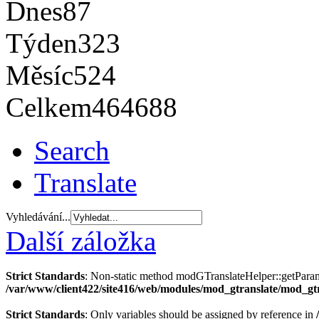
Dnes
87
Týden
323
Měsíc
524
Celkem
464688
Search
Translate
Vyhledávání...
Další záložka
Strict Standards
: Non-static method modGTranslateHelper::getParams(
/var/www/client422/site416/web/modules/mod_gtranslate/mod_gt
Strict Standards
: Only variables should be assigned by reference in