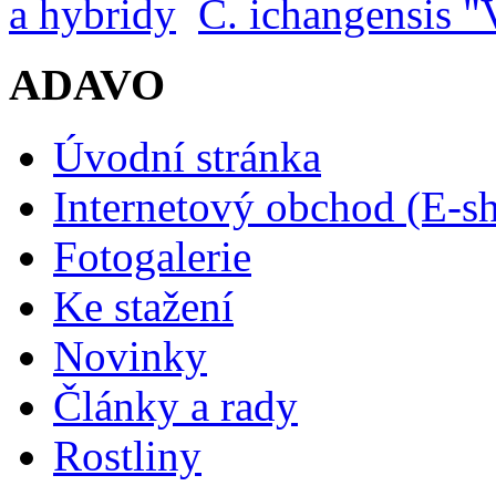
a hybridy
C. ichangensis "V
ADAVO
Úvodní stránka
Internetový obchod (E-s
Fotogalerie
Ke stažení
Novinky
Články a rady
Rostliny