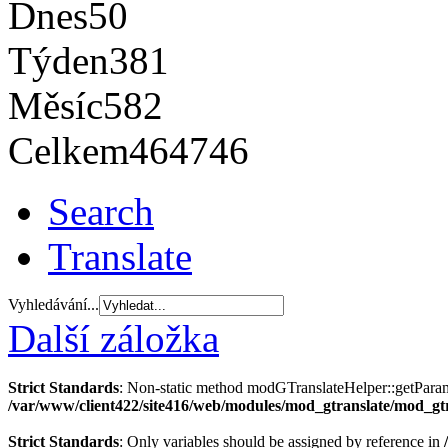
Dnes
50
Týden
381
Měsíc
582
Celkem
464746
Search
Translate
Vyhledávání...
Další záložka
Strict Standards
: Non-static method modGTranslateHelper::getParams(
/var/www/client422/site416/web/modules/mod_gtranslate/mod_gt
Strict Standards
: Only variables should be assigned by reference in