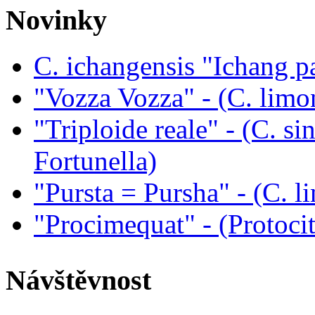
Novinky
C. ichangensis "Ichang p
"Vozza Vozza" - (C. limo
"Triploide reale" - (C. sin
Fortunella)
"Pursta = Pursha" - (C. li
"Procimequat" - (Protoci
Návštěvnost