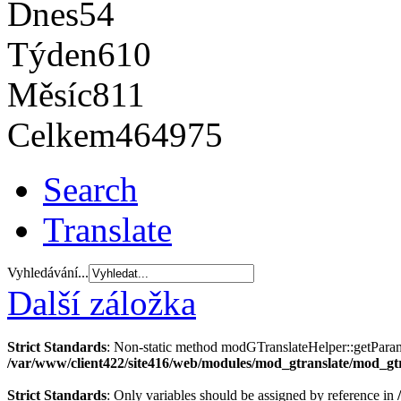
Dnes
54
Týden
610
Měsíc
811
Celkem
464975
Search
Translate
Vyhledávání...
Další záložka
Strict Standards
: Non-static method modGTranslateHelper::getParams(
/var/www/client422/site416/web/modules/mod_gtranslate/mod_gt
Strict Standards
: Only variables should be assigned by reference in