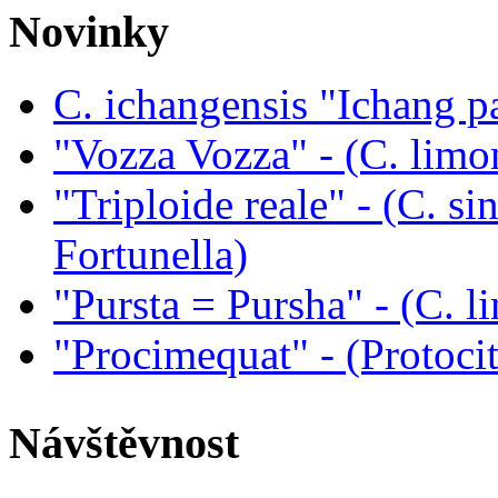
Novinky
C. ichangensis "Ichang p
"Vozza Vozza" - (C. limo
"Triploide reale" - (C. sin
Fortunella)
"Pursta = Pursha" - (C. li
"Procimequat" - (Protoci
Návštěvnost