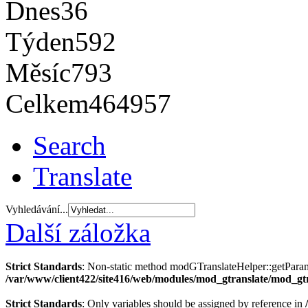
Dnes
36
Týden
592
Měsíc
793
Celkem
464957
Search
Translate
Vyhledávání...
Další záložka
Strict Standards
: Non-static method modGTranslateHelper::getParams(
/var/www/client422/site416/web/modules/mod_gtranslate/mod_gt
Strict Standards
: Only variables should be assigned by reference in