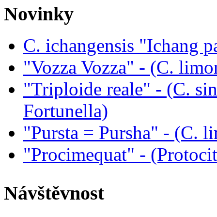
Novinky
C. ichangensis "Ichang p
"Vozza Vozza" - (C. limo
"Triploide reale" - (C. sin
Fortunella)
"Pursta = Pursha" - (C. li
"Procimequat" - (Protoci
Návštěvnost