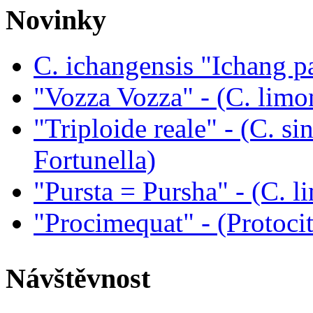
Novinky
C. ichangensis "Ichang p
"Vozza Vozza" - (C. limo
"Triploide reale" - (C. sin
Fortunella)
"Pursta = Pursha" - (C. li
"Procimequat" - (Protoci
Návštěvnost