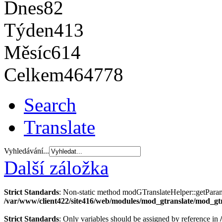
Dnes
82
Týden
413
Měsíc
614
Celkem
464778
Search
Translate
Vyhledávání...
Další záložka
Strict Standards
: Non-static method modGTranslateHelper::getParams(
/var/www/client422/site416/web/modules/mod_gtranslate/mod_gt
Strict Standards
: Only variables should be assigned by reference in