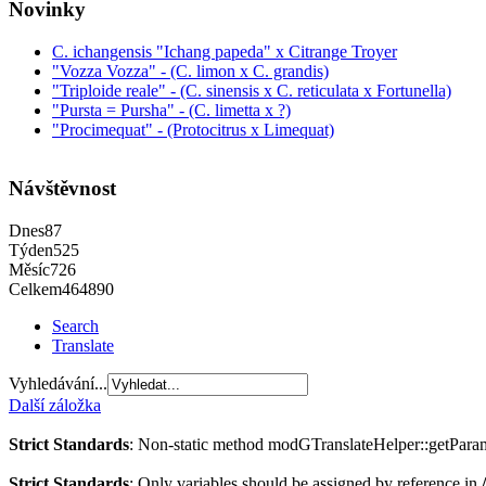
Novinky
C. ichangensis "Ichang papeda" x Citrange Troyer
"Vozza Vozza" - (C. limon x C. grandis)
"Triploide reale" - (C. sinensis x C. reticulata x Fortunella)
"Pursta = Pursha" - (C. limetta x ?)
"Procimequat" - (Protocitrus x Limequat)
Návštěvnost
Dnes
87
Týden
525
Měsíc
726
Celkem
464890
Search
Translate
Vyhledávání...
Další záložka
Strict Standards
: Non-static method modGTranslateHelper::getParams(
Strict Standards
: Only variables should be assigned by reference in