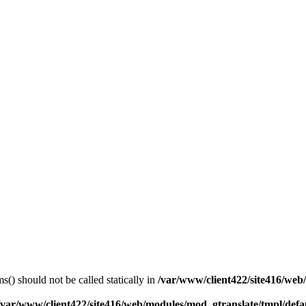
) should not be called statically in
/var/www/client422/site416/we
/var/www/client422/site416/web/modules/mod_gtranslate/tmpl/defa