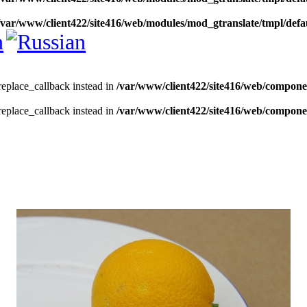
/var/www/client422/site416/web/modules/mod_gtranslate/tmpl/defa
_replace_callback instead in
/var/www/client422/site416/web/compone
_replace_callback instead in
/var/www/client422/site416/web/compone