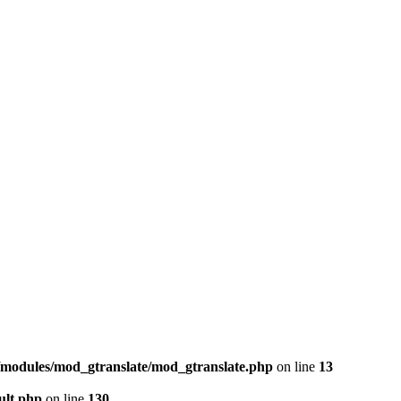
b/modules/mod_gtranslate/mod_gtranslate.php
on line
13
ult.php
on line
130