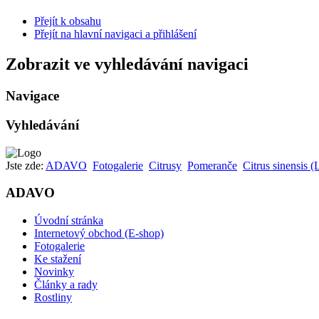
Přejít k obsahu
Přejít na hlavní navigaci a přihlášení
Zobrazit ve vyhledávání navigaci
Navigace
Vyhledávání
Jste zde:
ADAVO
Fotogalerie
Citrusy
Pomeranče
Citrus sinensis 
ADAVO
Úvodní stránka
Internetový obchod (E-shop)
Fotogalerie
Ke stažení
Novinky
Články a rady
Rostliny