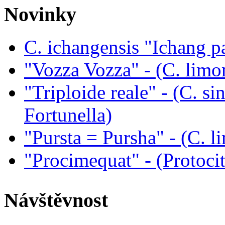
Novinky
C. ichangensis "Ichang p
"Vozza Vozza" - (C. limo
"Triploide reale" - (C. sin
Fortunella)
"Pursta = Pursha" - (C. li
"Procimequat" - (Protoci
Návštěvnost