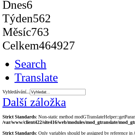
Dnes
6
Týden
562
Měsíc
763
Celkem
464927
Search
Translate
Vyhledávání...
Další záložka
Strict Standards
: Non-static method modGTranslateHelper::getParams(
/var/www/client422/site416/web/modules/mod_gtranslate/mod_gt
Strict Standards
: Only variables should be assigned by reference in