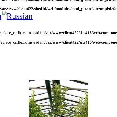
/var/www/client422/site416/web/modules/mod_gtranslate/tmpl/defa
_replace_callback instead in
/var/www/client422/site416/web/compone
_replace_callback instead in
/var/www/client422/site416/web/compone