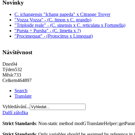
Novinky
C. ichangensis "Ichang papeda" x Citrange Troyer
"Vozza Vozza" - (C. limon x C. grandis)
"Triploide reale" - (C. sinensis x C. reticulata x Fortunella)
"Pursta = Pursha" - (C. limetta x ?)
"Procimequat" - (Protocitrus x Limequat)
Návštěvnost
Dnes
94
Týden
532
Měsíc
733
Celkem
464897
Search
Translate
Vyhledávání...
Další záložka
Strict Standards
: Non-static method modGTranslateHelper::getParams(
Strict Standards
: Only variables should be assigned by reference in