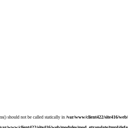
) should not be called statically in
/var/www/client422/site416/we
/var/www/client422/site416/web/modules/mod_gtranslate/tmpl/defa