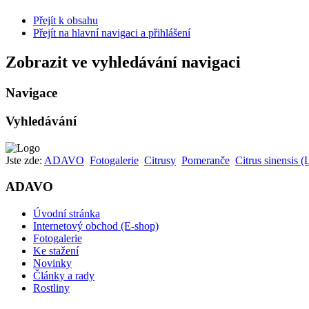
Přejít k obsahu
Přejít na hlavní navigaci a přihlášení
Zobrazit ve vyhledávání navigaci
Navigace
Vyhledávání
Jste zde:
ADAVO
Fotogalerie
Citrusy
Pomeranče
Citrus sinensis 
ADAVO
Úvodní stránka
Internetový obchod (E-shop)
Fotogalerie
Ke stažení
Novinky
Články a rady
Rostliny