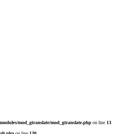
b/modules/mod_gtranslate/mod_gtranslate.php
on line
13
ult.php
on line
130