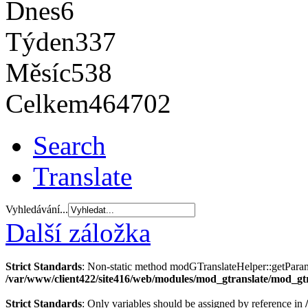
Dnes
6
Týden
337
Měsíc
538
Celkem
464702
Search
Translate
Vyhledávání...
Další záložka
Strict Standards
: Non-static method modGTranslateHelper::getParams(
/var/www/client422/site416/web/modules/mod_gtranslate/mod_gt
Strict Standards
: Only variables should be assigned by reference in