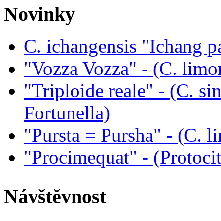
Novinky
C. ichangensis "Ichang p
"Vozza Vozza" - (C. limo
"Triploide reale" - (C. sin
Fortunella)
"Pursta = Pursha" - (C. li
"Procimequat" - (Protoci
Návštěvnost