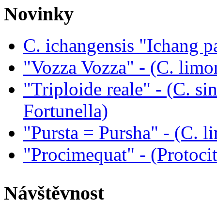
Novinky
C. ichangensis "Ichang p
"Vozza Vozza" - (C. limo
"Triploide reale" - (C. sin
Fortunella)
"Pursta = Pursha" - (C. li
"Procimequat" - (Protoci
Návštěvnost