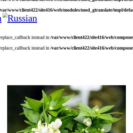
/var/www/client422/site416/web/modules/mod_gtranslate/tmpl/defa
_replace_callback instead in
/var/www/client422/site416/web/compone
_replace_callback instead in
/var/www/client422/site416/web/compone