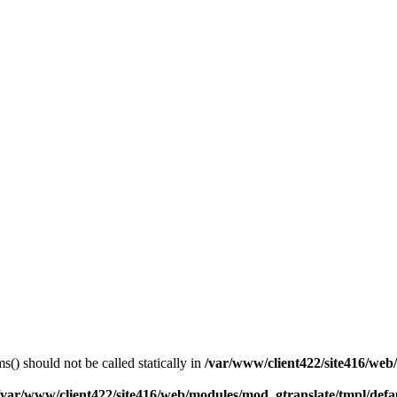
) should not be called statically in
/var/www/client422/site416/we
/var/www/client422/site416/web/modules/mod_gtranslate/tmpl/defa