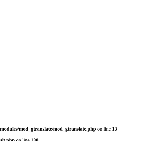
b/modules/mod_gtranslate/mod_gtranslate.php
on line
13
ult.php
on line
130