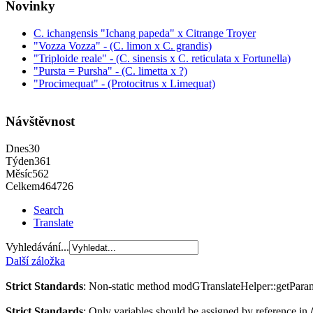
Novinky
C. ichangensis "Ichang papeda" x Citrange Troyer
"Vozza Vozza" - (C. limon x C. grandis)
"Triploide reale" - (C. sinensis x C. reticulata x Fortunella)
"Pursta = Pursha" - (C. limetta x ?)
"Procimequat" - (Protocitrus x Limequat)
Návštěvnost
Dnes
30
Týden
361
Měsíc
562
Celkem
464726
Search
Translate
Vyhledávání...
Další záložka
Strict Standards
: Non-static method modGTranslateHelper::getParams(
Strict Standards
: Only variables should be assigned by reference in