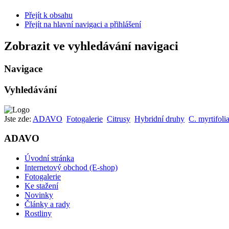
Přejít k obsahu
Přejít na hlavní navigaci a přihlášení
Zobrazit ve vyhledávání navigaci
Navigace
Vyhledávání
Jste zde:
ADAVO
Fotogalerie
Citrusy
Hybridní druhy
C. myrtifoli
ADAVO
Úvodní stránka
Internetový obchod (E-shop)
Fotogalerie
Ke stažení
Novinky
Články a rady
Rostliny