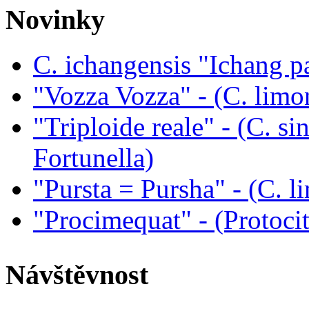
Novinky
C. ichangensis "Ichang p
"Vozza Vozza" - (C. limo
"Triploide reale" - (C. sin
Fortunella)
"Pursta = Pursha" - (C. li
"Procimequat" - (Protoci
Návštěvnost