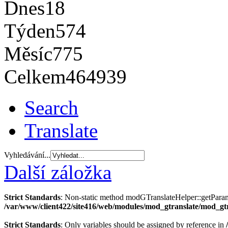
Dnes
18
Týden
574
Měsíc
775
Celkem
464939
Search
Translate
Vyhledávání...
Další záložka
Strict Standards
: Non-static method modGTranslateHelper::getParams(
/var/www/client422/site416/web/modules/mod_gtranslate/mod_gt
Strict Standards
: Only variables should be assigned by reference in