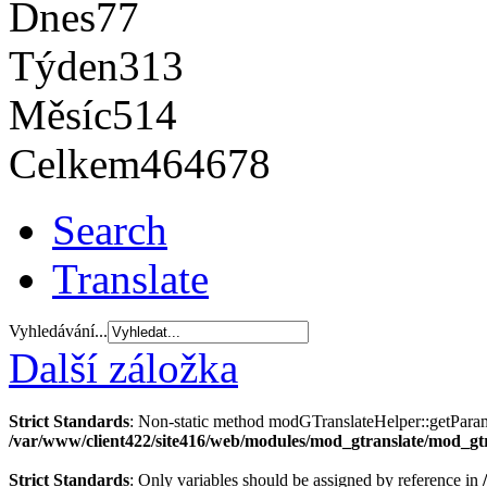
Dnes
77
Týden
313
Měsíc
514
Celkem
464678
Search
Translate
Vyhledávání...
Další záložka
Strict Standards
: Non-static method modGTranslateHelper::getParams(
/var/www/client422/site416/web/modules/mod_gtranslate/mod_gt
Strict Standards
: Only variables should be assigned by reference in