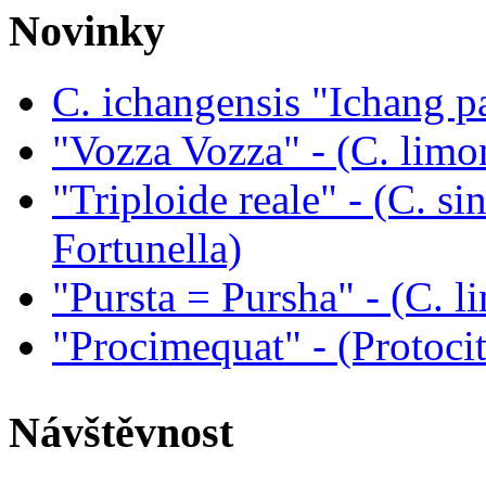
Novinky
C. ichangensis "Ichang p
"Vozza Vozza" - (C. limo
"Triploide reale" - (C. sin
Fortunella)
"Pursta = Pursha" - (C. li
"Procimequat" - (Protoci
Návštěvnost