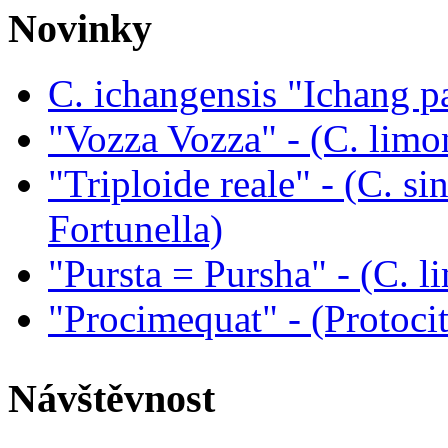
Novinky
C. ichangensis "Ichang p
"Vozza Vozza" - (C. limo
"Triploide reale" - (C. sin
Fortunella)
"Pursta = Pursha" - (C. li
"Procimequat" - (Protoci
Návštěvnost