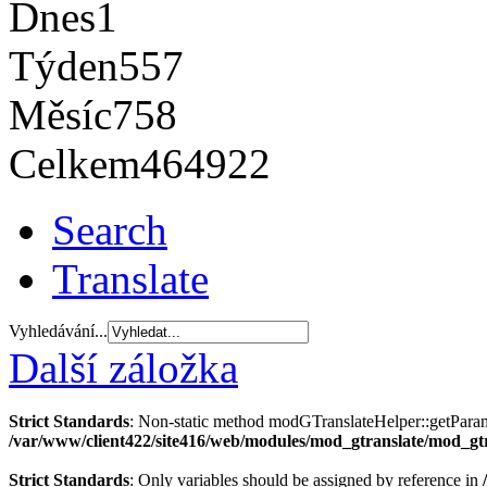
Dnes
1
Týden
557
Měsíc
758
Celkem
464922
Search
Translate
Vyhledávání...
Další záložka
Strict Standards
: Non-static method modGTranslateHelper::getParams(
/var/www/client422/site416/web/modules/mod_gtranslate/mod_gt
Strict Standards
: Only variables should be assigned by reference in