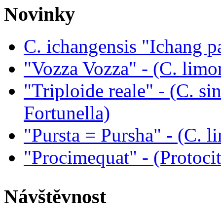
Novinky
C. ichangensis "Ichang p
"Vozza Vozza" - (C. limo
"Triploide reale" - (C. sin
Fortunella)
"Pursta = Pursha" - (C. li
"Procimequat" - (Protoci
Návštěvnost