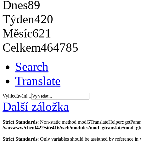
Dnes
89
Týden
420
Měsíc
621
Celkem
464785
Search
Translate
Vyhledávání...
Další záložka
Strict Standards
: Non-static method modGTranslateHelper::getParams(
/var/www/client422/site416/web/modules/mod_gtranslate/mod_gt
Strict Standards
: Only variables should be assigned by reference in