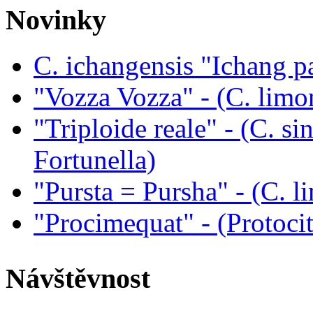
Novinky
C. ichangensis "Ichang p
"Vozza Vozza" - (C. limo
"Triploide reale" - (C. sin
Fortunella)
"Pursta = Pursha" - (C. li
"Procimequat" - (Protoci
Návštěvnost