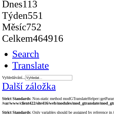
Dnes
113
Týden
551
Měsíc
752
Celkem
464916
Search
Translate
Vyhledávání...
Další záložka
Strict Standards
: Non-static method modGTranslateHelper::getParams(
/var/www/client422/site416/web/modules/mod_gtranslate/mod_gt
Strict Standards
: Only variables should be assigned by reference in